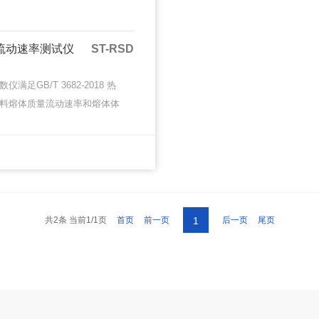
流动速率测试仪
ST-RSD
仪满足GB/T 3682-2018 热
料熔体质量流动速率和熔体体
率的测定，ISO 1133:2011
热塑性塑料熔体质量流速
MORE
MORE
··
共2条 当前1/1页
首页
前一页
后一页
尾页
1