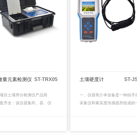
微量元素检测仪
ST-TRX05
土壤硬度计
ST-J
项目土壤养分检测仪产品简
一、仪器简介本设备是一种由手
套齐全：该仪器集药、器、仪
采集仪和紧实度传感器所组成的
，携带方便，相当于一个小型
土壤墒情监测系统。同时具备操
验室，无需用户自配附件，亦
便，携带方便，检测迅速可靠等
MORE
MORE
野外流动测试。适于农业服务
点，在领域中可谓独树一帜。手
采···