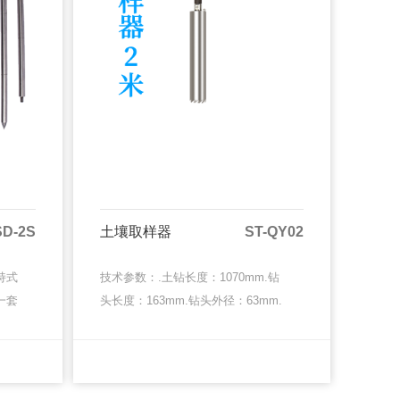
SD-2S
土壤取样器
ST-QY02
持式
技术参数：.土钻长度：1070mm.钻
一套
头长度：163mm.钻头外径：63mm.
作简
钻头内径：58mm功能及特点：.体型
优
小巧，使用方便.可拆卸，携带方便.
MORE
MORE
MORE
MORE
持式
结构设计合理···