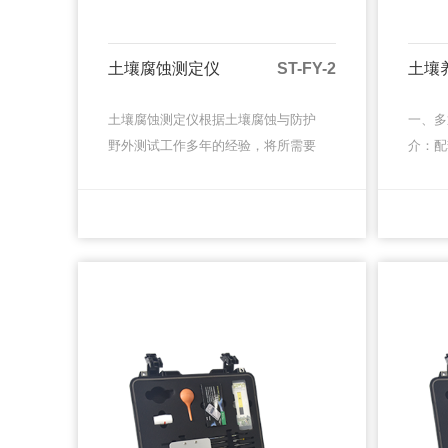
土壤腐蚀测定仪
ST-FY-2
土壤
土壤腐蚀测定仪根据土壤腐蚀与防护
一、多
野外测试工作多年的经验，将所需要
介：配
用的三十种五十六个各类仪表、电
为一体
极、试剂、用具等加以重新设计和组
移动实
MORE
MORE
合，使之小型化，并且处于 随时可用
可灵活
···
部···