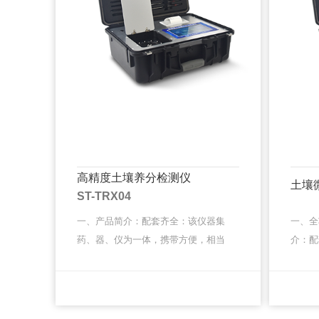
高精度土壤养分检测仪
土壤
ST-TRX04
一、产品简介：配套齐全：该仪器集
一、全
药、器、仪为一体，携带方便，相当
介：配
于一个小型移动实验室，无需用户自
为一体
配附件，亦可灵活野外流动测试。适
移动实
MORE
MORE
于农业服务部门或农资经销商、高教
可灵活
···
部···