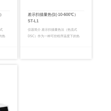
℃）
差示扫描量热仪(-10-600℃）
ST-L1
式
仪器简介:差示扫描量热法（热流式
的热
DSC）作为一种可控程序温度下的热
各类
效应的经典热分析方法，在当今各类
艺优
材料与化学领域的研究开发、工艺优
MORE
MORE
MORE
MORE
··
化、质检质控与失效分析等各种场···