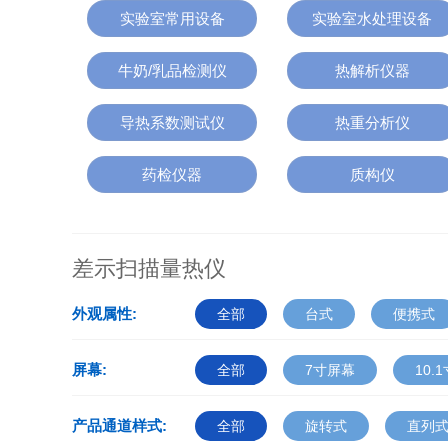
实验室常用设备
实验室水处理设备
牛奶/乳品检测仪
热解析仪器
导热系数测试仪
热重分析仪
药检仪器
质构仪
差示扫描量热仪
外观属性:
全部
台式
便携式
屏幕:
全部
7寸屏幕
10.
产品通道样式:
全部
旋转式
直列