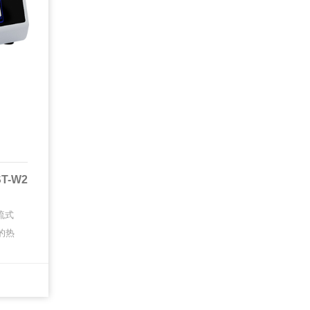
ST-W2
流式
的热
各类
艺优
MORE
MORE
··