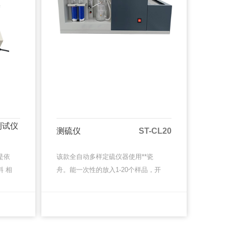
测试仪
测硫仪
ST-CL20
是依
该款全自动多样定硫仪器使用**瓷
料 相
舟。能一次性的放入1-20个样品，开
电阻
始试验后能够无限添加后续样品，使
体化
操作过程变得非常的简单、容易，极
MORE
MORE
MORE
MORE
低的故障率使您的化验非常的省···