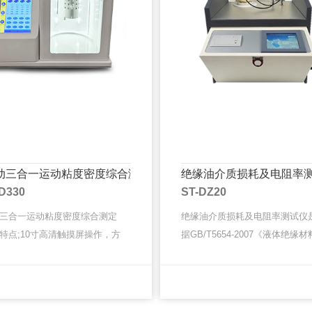
动三合一运动粘度密度综合测定仪
绝缘油介质损耗及电阻率
D330
ST-DZ20
三合一运动粘度密度综合测定
绝缘油介质损耗及电阻率测试仪
特点;10寸高清触摸屏操作，方
据GB/T5654-2007《液体绝缘材
，四试验通道设计提供工作效
对电容率、介质损耗因数和直流
.采用高精度控温技术，控温精
率的测量》设计制造的高精密一
MORE
MORE
负0.01摄氏度。···
检测仪器。主要用于···