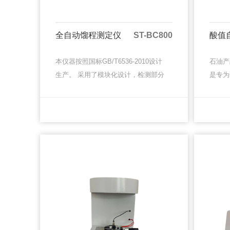
全自动馏程测定仪
ST-BC800
酸值
本仪器按照国标GB/T6536-2010设计
石油产
生产。 采用了模块化设计，检测部分
是专为
采用了先进的传感器和高精度AD转换
体积小
电路，主控部分采用了多个工业应
便、环
MORE
MORE
用、高可靠性24位···
境使用