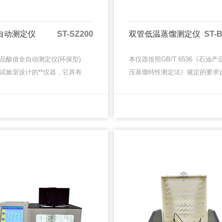
自动测定仪
ST-SZ200
双管低温蒸馏测定仪
ST-
品酸值全自动测定仪(环保型)
本仪器按照GB/T 6536《石油产
试验室设计的**仪器，它具有
压蒸馏特性测定法》规定的要求
、重量轻、准确度高、操作简
制造的。适用于天然汽油（稳定
保等优点，并适合野外恶劣环
烃）、车用汽油、航空汽油、喷
MORE
MORE
。仪器采用了高性能微处···
料、特殊沸点的溶剂、石脑油···