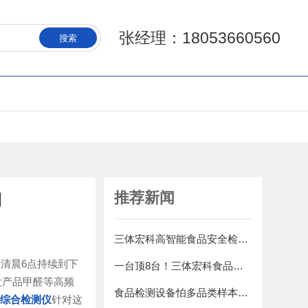
张经理：18053660560
搜索
推荐新闻
测
三体宏科高智能食品安全检测仪，一台覆盖全县所有业态抽检需求
清晨6点持续到下
一台顶8台！三体宏科食品安全综合检测仪 农残/毒素/添加剂全测 省掉70%送检费
发产品甲醛等高频
食品检测设备怕多品类样本切换麻烦？三体宏科智能识别样本类型自动匹配检测程序
综合检测仪
针对这