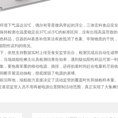
境下气温达32℃，偶尔有零星微风带起的浮尘，三体宏科食品安全
保持检测仓温度稳定在37℃±0.5℃的标准区间，没有出现高温导致
样品，仪器的AI基质补偿算法有效抵消了色素、辛辣物质的干扰，1
现假阳性误判的情况。
，依然支持数据实时上传至食安监管后台，检测完成后自动生成带
，当场就能给摊主出具检测结果告知单，遇到疑似阳性样品可第一
集，要拖着笨重的移动电源、插排，还得掐着时间赶在电量耗尽前
间断开展流动抽检，彻底摆脱了电源的束缚。
沿阵地，续航能力直接决定了流动监管的覆盖时长和抽检样本量。
让基层监管人员不用再被电源位置限制活动范围，真正实现了大集摊