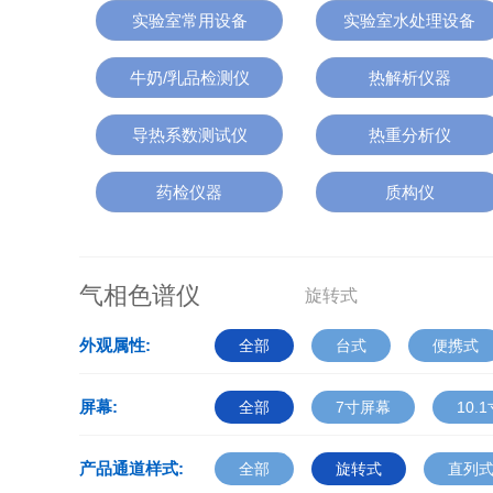
实验室常用设备
实验室水处理设备
牛奶/乳品检测仪
热解析仪器
导热系数测试仪
热重分析仪
药检仪器
质构仪
气相色谱仪
旋转式
外观属性:
全部
台式
便携式
屏幕:
全部
7寸屏幕
10.
产品通道样式:
全部
旋转式
直列