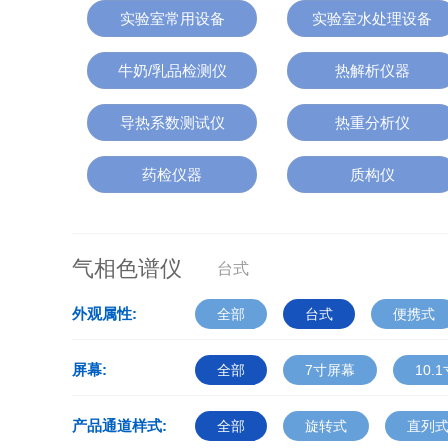
实验室常用设备
实验室水处理设备
牛奶/乳品检测仪
热解析仪器
导热系数测试仪
热重分析仪
药检仪器
质构仪
气相色谱仪
台式
外观属性:
全部
台式
便携式
屏幕:
全部
7寸屏幕
10.
产品通道样式:
全部
旋转式
直列