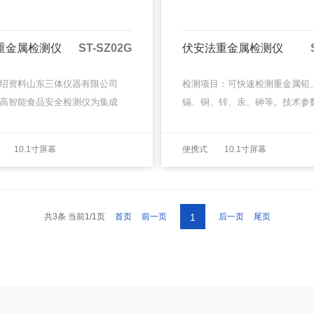
重金属检测仪
ST-SZ02G
伏安法重金属检测仪
绍资料山东三体仪器有限公司
检测项目：可快速检测重金属铅
高智能食品安全检测仪为集成
镉、铜、锌、汞、砷等。技术参
安全快速检测分析设备，采用
1、基本概述：便携式箱体化一
体化设计，可快速检测200多
机，采用防水、抗压、防撞击、
MORE
10.1寸屏幕
便携式
10.1寸屏幕
MORE
安全项目，包含非食用化学···
蚀箱体设计，满足车载环境、无
 12
旋转式
环境···
共3条 当前1/1页
首页
前一页
后一页
尾页
1