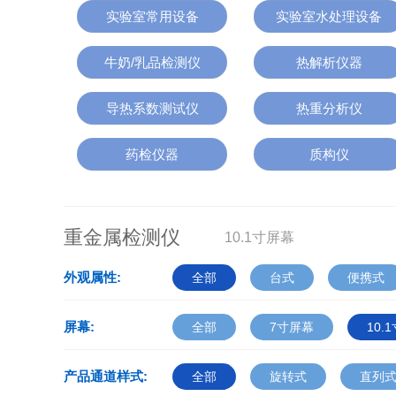
实验室常用设备
实验室水处理设备
牛奶/乳品检测仪
热解析仪器
导热系数测试仪
热重分析仪
药检仪器
质构仪
重金属检测仪
10.1寸屏幕
外观属性:
全部
台式
便携式
屏幕:
全部
7寸屏幕
10.
产品通道样式:
全部
旋转式
直列