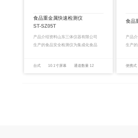
食品重金属快速检测仪
食品
ST-SZ05T
产品介绍资料山东三体仪器有限公司
产品介
生产的食品安全检测仪为集成化食品
生产的
安全快速检测分析设备，采用台式一
化食品
体化设计，可快速检测60多种食品安
手提一
MORE
台式
10.1寸屏幕
通道数量 12
便携式
MORE
全项目，包含非食用化学物质、滥···
种食品
旋转式
通道数量